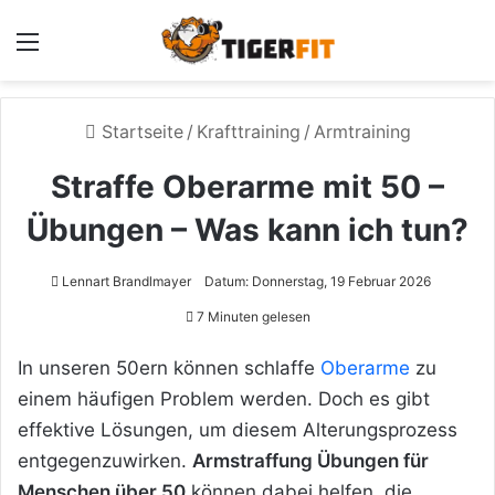
Menü
Startseite
/
Krafttraining
/
Armtraining
Straffe Oberarme mit 50 –
Übungen – Was kann ich tun?
Lennart Brandlmayer
Datum: Donnerstag, 19 Februar 2026
7 Minuten gelesen
In unseren 50ern können schlaffe
Oberarme
zu
einem häufigen Problem werden. Doch es gibt
effektive Lösungen, um diesem Alterungsprozess
entgegenzuwirken.
Armstraffung Übungen für
Menschen über 50
können dabei helfen, die