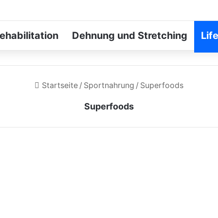
ehabilitation
Dehnung und Stretching
Lif
Startseite
/
Sportnahrung
/
Superfoods
Superfoods
Die erstaunlichen
gesundheitlichen
Vorteile von