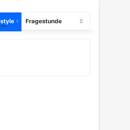
estyle
Fragestunde
Suchen nach
Die Vielseitigkeit von
Hanfsamen:
Rezeptideen für eine