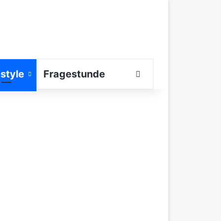
estyle
Fragestunde
Suchen nach