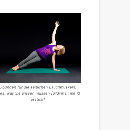
Übungen für die seitlichen Bauchmuskeln:
les, was Sie wissen müssen [Bildinhalt mit KI
erstellt]