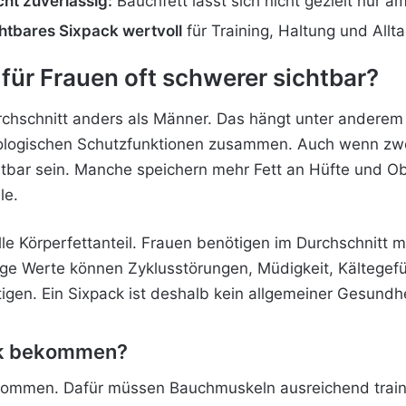
cht zuverlässig:
Bauchfett lässt sich nicht gezielt nur a
htbares Sixpack wertvoll
für Training, Haltung und Allta
für Frauen oft schwerer sichtbar?
urchschnitt anders als Männer. Das hängt unter andere
ologischen Schutzfunktionen zusammen. Auch wenn zwei
htbar sein. Manche speichern mehr Fett an Hüfte und 
le.
elle Körperfettanteil. Frauen benötigen im Durchschnitt 
ge Werte können Zyklusstörungen, Müdigkeit, Kältegefü
n. Ein Sixpack ist deshalb kein allgemeiner Gesundhe
ck bekommen?
kommen. Dafür müssen Bauchmuskeln ausreichend trainie