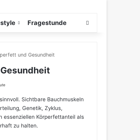
estyle
Fragestunde
Suchen nach
rperfett und Gesundheit
d Gesundheit
ute
r sinnvoll. Sichtbare Bauchmuskeln
teilung, Genetik, Zyklus,
essenziellen Körperfettanteil als
haft zu halten.