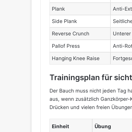
Plank
Anti-Ex
Side Plank
Seitlic
Reverse Crunch
Unterer
Pallof Press
Anti-Ro
Hanging Knee Raise
Fortges
Trainingsplan für sic
Der Bauch muss nicht jeden Tag har
aus, wenn zusätzlich Ganzkörper-Kr
Drücken und vielen freien Übungen
Einheit
Übung