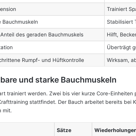
tension
Trainiert 
he Bauchmuskeln
Stabilisiert
 Anteil des geraden Bauchmuskels
Hilft, Becke
tation
Überträgt g
chrittene Rumpf- und Hüftkontrolle
Wirksam, ab
htbare und starke Bauchmuskeln
t trainiert werden. Zwei bis vier kurze Core-Einheiten 
afttraining stattfindet. Der Bauch arbeitet bereits be
 mit.
Sätze
Wiederholungen 