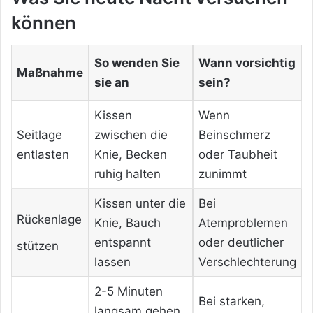
können
So wenden Sie
Wann vorsichtig
Maßnahme
sie an
sein?
Kissen
Wenn
Seitlage
zwischen die
Beinschmerz
entlasten
Knie, Becken
oder Taubheit
ruhig halten
zunimmt
Kissen unter die
Bei
Rückenlage
Knie, Bauch
Atemproblemen
entspannt
oder deutlicher
stützen
lassen
Verschlechterung
2-5 Minuten
Bei starken,
langsam gehen,