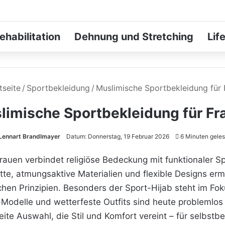
ehabilitation
Dehnung und Stretching
Lif
tseite
/
Sportbekleidung
/
Muslimische Sportbekleidung für 
limische Sportbekleidung für Fr
Lennart Brandlmayer
Datum: Donnerstag, 19 Februar 2026
6 Minuten gele
rauen verbindet religiöse Bedeckung mit funktionaler
te, atmungsaktive Materialien und flexible Designs erm
chen Prinzipien. Besonders der Sport-Hijab steht im Foku
Modelle und wetterfeste Outfits sind heute problemlos 
eite Auswahl, die Stil und Komfort vereint – für selbstb