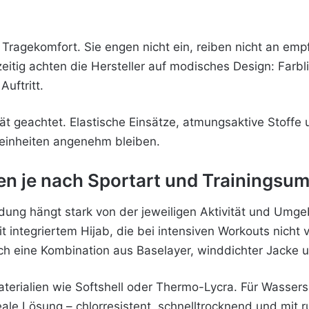
e Tragekomfort. Sie engen nicht ein, reiben nicht an emp
itig achten die Hersteller auf modisches Design: Farb
Auftritt.
tät geachtet. Elastische Einsätze, atmungsaktive Stoff
seinheiten angenehm bleiben.
n je nach Sportart und Trainingsu
dung hängt stark von der jeweiligen Aktivität und Umge
it integriertem Hijab, die bei intensiven Workouts nicht
ich eine Kombination aus Baselayer, winddichter Jacke u
Materialien wie Softshell oder Thermo-Lycra. Für Wass
deale Lösung – chlorresistent, schnelltrocknend und mit 