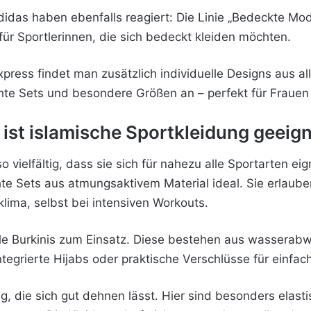
didas haben ebenfalls reagiert: Die Linie „Bedeckte Mo
für Sportlerinnen, die sich bedeckt kleiden möchten.
xpress findet man zusätzlich individuelle Designs aus al
hte Sets und besondere Größen an – perfekt für Frauen 
 ist islamische Sportkleidung geeig
 vielfältig, dass sie sich für nahezu alle Sportarten ei
ichte Sets aus atmungsaktivem Material ideal. Sie erlau
lima, selbst bei intensiven Workouts.
 Burkinis zum Einsatz. Diese bestehen aus wasserabw
ntegrierte Hijabs oder praktische Verschlüsse für einfa
g, die sich gut dehnen lässt. Hier sind besonders elast