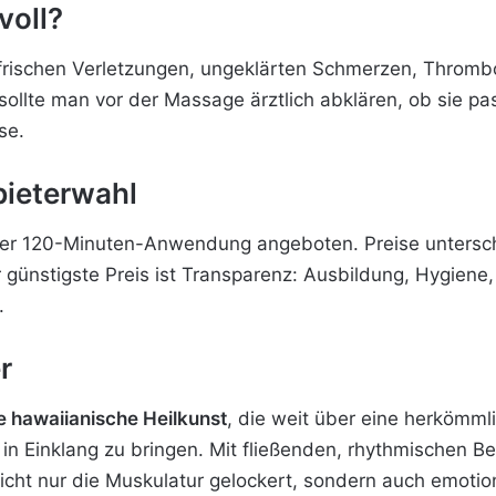
voll?
 frischen Verletzungen, ungeklärten Schmerzen, Throm
ollte man vor der Massage ärztlich abklären, ob sie p
se.
bieterwahl
oder 120-Minuten-Anwendung angeboten. Preise untersch
er günstigste Preis ist Transparenz: Ausbildung, Hygien
.
r
e hawaiianische Heilkunst
, die weit über eine herkömml
 in Einklang zu bringen. Mit fließenden, rhythmischen B
cht nur die Muskulatur gelockert, sondern auch emotio