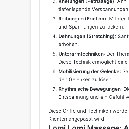
Knetungen (Petrissage)
: Ähnl
tieferliegende Verspannungen 
Reibungen (Friction)
: Mit de
und Spannungen zu lockern.
Dehnungen (Stretching)
: Sanf
erhöhen.
Unterarmtechniken
: Der Ther
Diese Technik ermöglicht eine
Mobilisierung der Gelenke
: S
den Gelenken zu lösen.
Rhythmische Bewegungen
: D
Entspannung und ein Gefühl vo
Diese Griffe und Techniken werden
Klienten angepasst wird​
Lomi Lomi Massage: Au